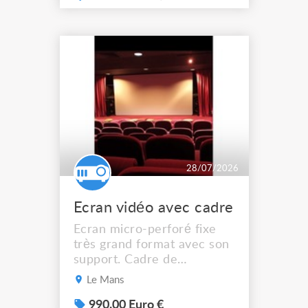
ancien stock de matériel
destiné à l'événementiel.
Dimensions : Hauteur :
2,80 m Largeur en tête :
environ 3,60 m Développé
du tissu : près de 6 m de
larg...
28/07/2026
Ecran vidéo avec cadre
Ecran micro-perforé fixe
très grand format avec son
support. Cadre de
projection 4.70 m x 2. 40 m
Le Mans
Support acier démontable.
Transport à votre charge
990.00 Euro €