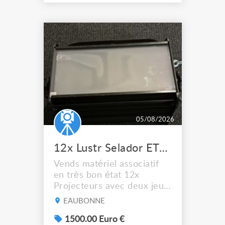
possible.
05/08/2026
12x Lustr Selador ETC Led 7x colors filtres
Vends matériel associatif
en très bon état 12x
Projecteurs avec deux jeux
de filtre filtre Lustr Selador
EAUBONNE
(7x color) Colour Mixing
system – seven colour
1500.00 Euro €