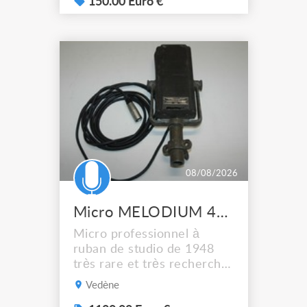
150.00 Euro €
08/08/2026
Micro MELODIUM 42B à ruban
Micro professionnel à
ruban de studio de 1948
très rare et très recherché.
Livraison possible.
Vedène