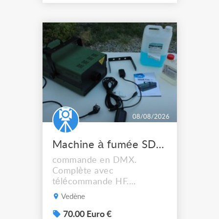
08/08/2026
Machine à fumée SDJ MIMETIKXL
commande en DMX.
Complète avec
télécommande HF.
Livraison possible.
Vedène
70.00 Euro €