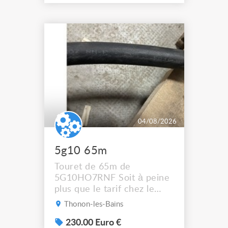
LEDs providing the
broadest colour spectrum
in any LED fixture
Incandescent-quality light
with low power
consumption The
permanence of a 50,000-
hour...
04/08/2026
5g10 65m
Touret de 65m de
5G10HO7RNF Soit à peine
plus que le tarif chez le
récupérateur Mais
Thonon-les-Bains
dépêchez vous !! Photos
sup sur demande ça ne
230.00 Euro €