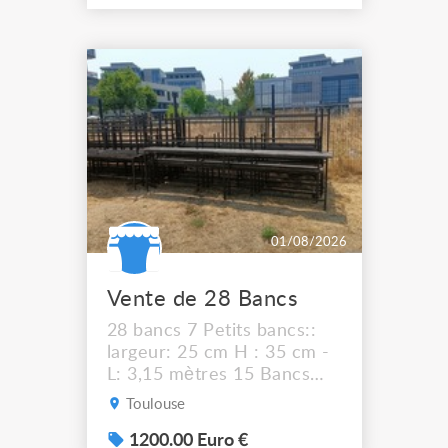
01/08/2026
Vente de 28 Bancs
28 bancs 7 Petits bancs::
largeur: 25 cm H : 35 cm -
L: 3,15 mètres 15 Bancs
Moyens : Largeur: 30 cm H
Toulouse
: 43 cm - L: 3,15 mètres 6
Très hauts bancs : H: 79 cm
1200.00 Euro €