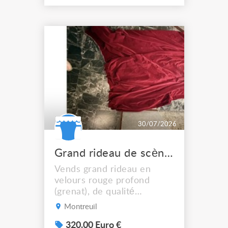
usb. Vidéo disponible, ou
vous pouvez venir la tester
directement sur place.
30/07/2026
Grand rideau de scène velours rouge 280 x 6 m
Vends grand rideau en
velours rouge profond
(grenat), de qualité
professionnelle. La couleur
Montreuil
est plus foncée que sur les
photos. Il provient d'un
320.00 Euro €