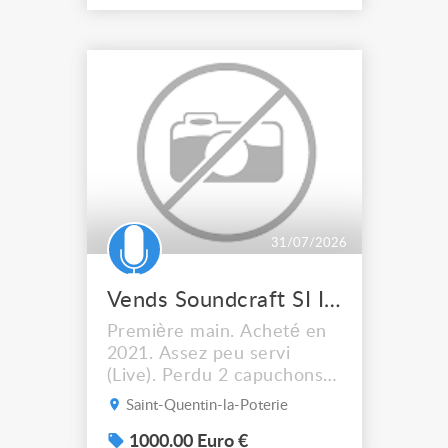
largeur 30cm L: 3,15
mètres Prix 1200 € TTC
31/07/2026
Vends Soundcraft SI Impact
Première main. Acheté en
2021. Assez peu servi
(Live). Perdu 2 capuchons
de fader (N'empêche pas le
Saint-Quentin-la-Poterie
fonctionnement). Vendu
avec Flightcase, lumière
1000.00 Euro €