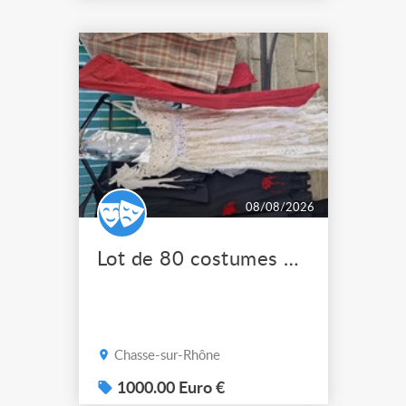
qualité et à bas prix. A la
Ressourcerie du Spectacle
nous collectons et
remettons en état le
matériel mis au rebus par
les professionne...
08/08/2026
Lot de 80 costumes de scène pro
Chasse-sur-Rhône
1000.00 Euro €