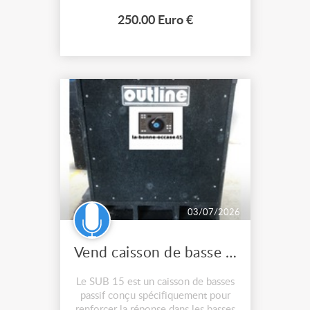
Nexo). Bande passante : 40 -
18000 khz Max SPL : 130 db
250.00 Euro €
Puissance AES : 580 watts
Connectique : 2 speakons 4 points
Poids : 2...
03/07/2026
Vend caisson de basse SUB Outline
Le SUB 15 est un caisson de basses
passif conçu spécifiquement pour
renforcer la réponse dans les basses