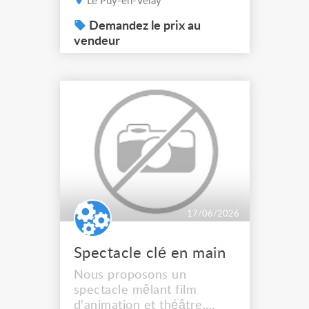
Le Puy-en-Velay
négocier ensemble après
proposition cause,
Demandez le prix au
renouvellement de matos
vendeur
et vider un peu le dépôt
17/06/2026
Spectacle clé en main
Nous proposons un
spectacle mêlant film
d'animation et théâtre.