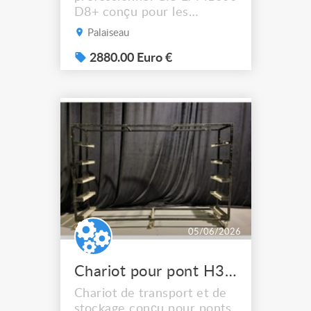
D8+ conçu pour les
applications scéniques et
Palaiseau
événementielles
nécessitant sécurité et
2880.00 Euro €
fiabilité. Équipé d’un double
frein D8+, d’une commande
en tension directe et d’une
protection IP65, il convient
parfaitement au levage de
structures, moteurs lumière
ou éq...
05/06/2026
Chariot pour pont H30V Grand modèle 3 m
Chariot de transport et de
stockage conçu pour ponts