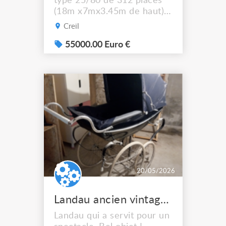
type 25/80 de 312 places
(18m x7mx3.45m de haut),
assises en banquette bois
Creil
moussées, housses
amovibles grises. Pieces
55000.00 Euro €
complémentaires pour
configuration Bi-frontal à
2x148 places. Vendu avec
14 racks de stockages.
Gradins achetés en 2017 et
peu utilisé. Etat neuf.
Valeur ach...
20/05/2026
Landau ancien vintage marque Wilson
Landau qui a servit pour un