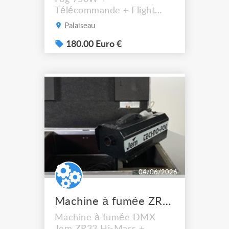
Télécommande + Flight
Case Compacte et efficace,
Palaiseau
la machine à fumée Techno
Fog 750W est idéale pour
180.00 Euro €
créer rapidement une
ambiance visuelle lors de
soirées, prestations DJ ou
petits événements. Points
forts Format compact et
facile à transporter Mise en
œuvre simple ...
04/06/2026
Machine à fumée ZR33 DMX HiMass Jem
Machine à fumée DMX
Jem ZR33 Hi-Mass +