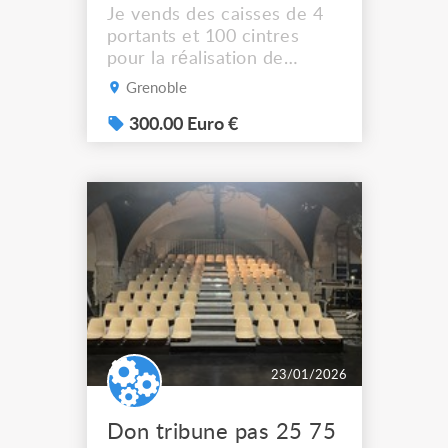
Je vends des caisses de 4
portants et 100 cintres
pour la réalisation de
vestiaires lors
Grenoble
d'évènements. 12 caisses
encore à vendre au prix de
300.00 Euro €
300€/U Les caisses sont
palettisables. Elles font
1.60m de long x 50cm de
large x 50cm de hauteur. Je
peux les vendre au détail,
mais 1 couvercle offert
pour l...
23/01/2026
Don tribune pas 25 75