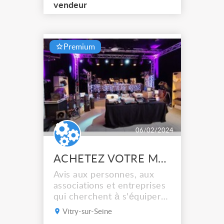
vendeur
Premium
06/02/2024
ACHETEZ VOTRE MATERIEL AUDIOVISUEL EN REEMPLOI A LA RESSOURCERIE DU SPECTACLE
Avis aux personnes, aux
associations et entreprises
qui cherchent à s'équiper
avec du matériel d'occasion
Vitry-sur-Seine
de sonorisation et