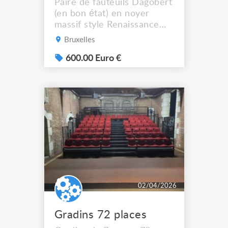
Paire de fauteuils Dagobert
(en bon état) en noyer
massif style Renaissance
italienne à décor de
Bruxelles
masques grimaçants,
inspirés du trône du roi de
600.00 Euro €
France Dagobert en l’an
630. Ils rappellent
également les sièges
curules des romains et
présentent des décors de
style gothique au goût
renaissance. Ces si...
02/04/2026
Gradins 72 places