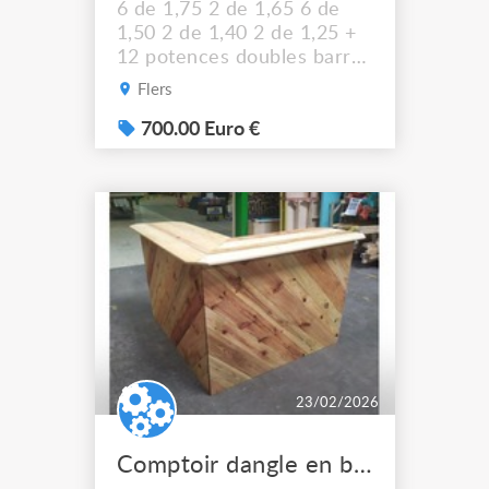
6 de 1,75 2 de 1,65 6 de
1,50 2 de 1,40 2 de 1,25 +
12 potences doubles barres
de danse Possibilité de
Flers
séparer le lot
700.00 Euro €
23/02/2026
Comptoir dangle en bois