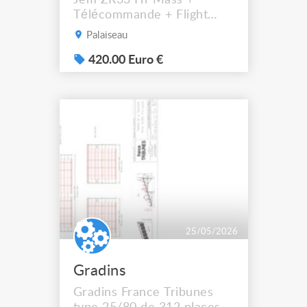
Télécommande + Flight
Case Apportez puissance et
Palaiseau
densité à vos effets
scéniques avec la machine
420.00 Euro €
à fumée professionnelle
Jem ZR33 Hi-Mass. Conçue
pour les environnements
exigeants, elle offre un
débit impressionnant et
une excellente tenue dans
l’air, idéale pou...
25/05/2026
Gradins
Gradins France Tribunes