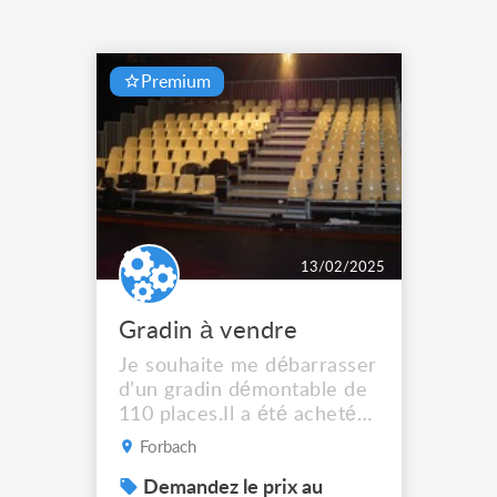
Premium
13/02/2025
Gradin à vendre
Je souhaite me débarrasser
d’un gradin démontable de
110 places.Il a été acheté
en mai 2000 et a été
Forbach
installé en fixe dans une
salle du musée de la mine
Demandez le prix au