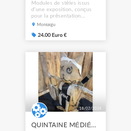
Modules de stèles issus
d’une exposition, conçus
pour la présentation
d’œuvres, de textes ou
Montaigu
d’objets. Fabriqués en
medium peint, avec
24.00 Euro €
surfaces inclinées pour
supports de médiation. Leur
design sobre permet une
intégration facile dans
différents contextes
scénographiques ou
muséographiques.
Certains...
18/02/2026
QUINTAINE MÉDIÉVALE