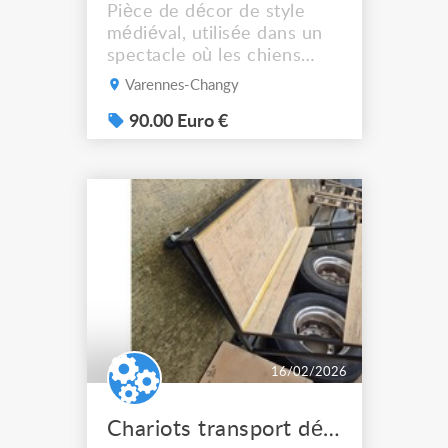
Pièce de décor de style
médiéval, utilisée dans un
spectacle où les chiens
jouaient le rôle de
Varennes-Changy
chevaliers. Il s’agit d’une
**quintaine** : un
90.00 Euro €
**mannequin pivotant** sur
lequel le chevalier (ici, le
chien) vient frapper pour
déclencher la rotation.
**Points forts** - Très bon
rendu visuel « médiéval ...
16/02/2026
Chariots transport décor