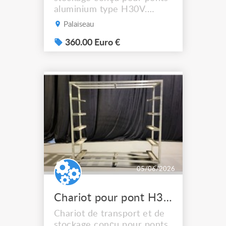
aluminium type H30V.
Format grande longueur
Palaiseau
idéal pour le rangement et
la manutention de
360.00 Euro €
structures de 3 mètres en
prestation, tournée ou
entrepôt. Caractéristiques
physiques Longueur : 318
cm Largeur : 59,8 cm
Hauteur : 195,6 cm sans
roues 211,3 ...
05/06/2026
Chariot pour pont H30V Petit modèle 2 m
Chariot de transport et de
stockage conçu pour ponts