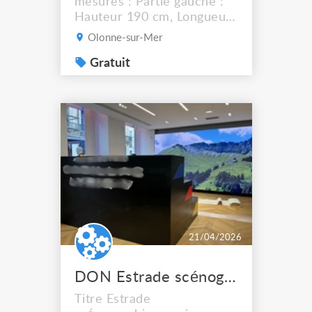
mesures : Partie gauche :
Hauteur 190 cm, Longueur
120 cm et Profondeur 50
Olonne-sur-Mer
cm Partie droite : Hauteur
207 cm, Longueur 134 cm
Gratuit
et Profondeur 50 cm Avec
éclairage Nombreuses
possibilités de rangements,
notamment : 3 tiroirs pour
des vinyles 33 tours, des
tiroirs pour CD et DVD, ...
21/04/2026
DON Estrade scénographique noire sur mesure 2 blocs assemblables 300 x 200 x 150 cm
Titre Estrade