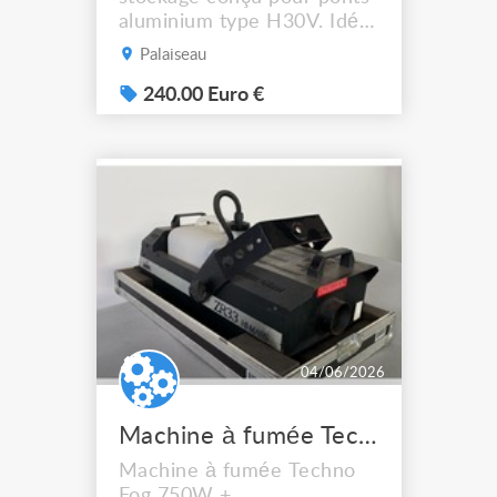
aluminium type H30V. Idéal
pour les sociétés de
Palaiseau
prestation, de location ou
les installations techniques,
240.00 Euro €
il facilite la manutention, le
transport et le rangement
des structures tout en
optimisant l’espace de
stockage. Caractéristiques
physiques Lo...
04/06/2026
Machine à fumée Techno Fog
Machine à fumée Techno
Fog 750W +