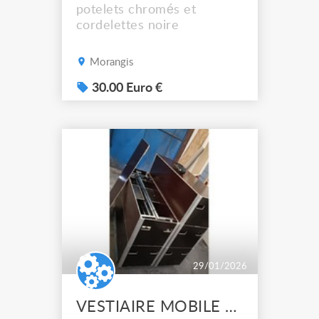
potelets chromés et
cordelettes noire
Morangis
30.00 Euro €
29/01/2026
VESTIAIRE MOBILE 12 caisses 4 portants 25 cintres