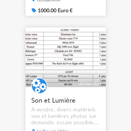
Gousainville
spectateurs de mieux
déambuler. Idéal pour les
1000.00 Euro €
évènements en plein air ou
pour organiser des
extérieurs. Détails : Tige
acier brut Ø 12 mm pour
une très bonne rigidité. -
Longueur 850 mm hors -
tout entre l...
20/06/2026
Son et Lumière
A vendre, divers matériels
son et lumières photos sur
demande, essaie possible,
pas d'envoi. Tarifs a