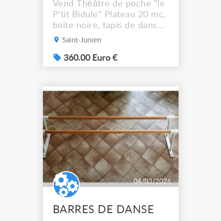
Vend Théâtre de poche "le
P'tit Bidule" Plateau 20 mc,
boite noire, tapis de danse,
grille, pendrillons sur plus
Saint-Junien
entrée vitrine180 mc
Centre ville de ST JUNIEN
360.00 Euro €
87200 + au premier, appart
180mc très beaux volumes
3 chambre dont 2 suites
parentals, soleil matin midi
et soir (sauf la nuit)
dressings, g...
04/03/2026
BARRES DE DANSE