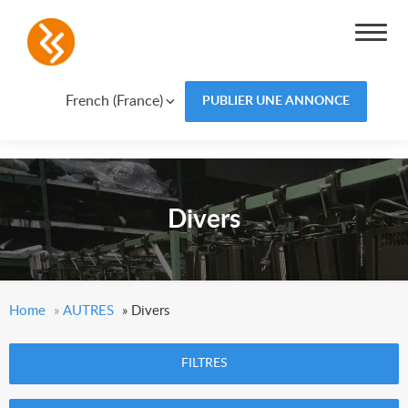
French (France)
PUBLIER UNE ANNONCE
Divers
Home
»
AUTRES
»
Divers
FILTRES