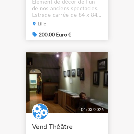
Element de décor de l'un
de nos anciens spectacles.
Estrade carrée de 84 x 84
cm de côté 45 cm de
Lille
hauteur + 39 cm de
hauteur de tabouret Le
200.00 Euro €
tabouret pivote et il est
démontable pour le
transport. Le socle n'est
pas démontable. Le socle
est recouvert d'un tapis de
dans brillant. A retirer sur
Lille. ...
04/03/2026
Vend Théâtre