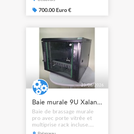
mètres
700.00 Euro €
23/06/2026
Baie murale 9U Xalan 600600mm
Baie de brassage murale
pro avec porte vitrée et
multiprise rack incluse.
Prête à accueillir vos
Palaiseau