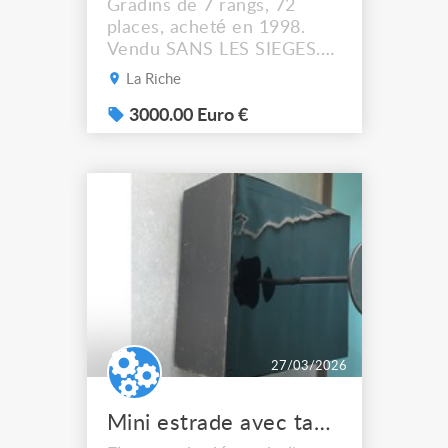
Gradins de 7 rangs, 72
places, acheté en 1998.
Vendu SANS LES SIEGES.
Notices et guide de
La Riche
montage fourni.
Actuellement démonté, à
3000.00 Euro €
La Riche (37) à proximité
de Tours. Largeur : 5.5m
Profondeur : 5.32m
Possibilité de les installer
en bifrontal également (2x4
rangs) ! Prix négociable
27/03/2026
Mini estrade avec tabouret