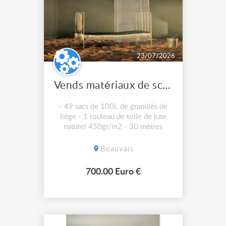
23/07/2026
Vends matériaux de scénographie
- 49 sacs de 100L de granulés de
liège - 1 rouleau de toile de jute
naturel 450gr/m2 - 30 mètres
Beauvais
700.00 Euro €