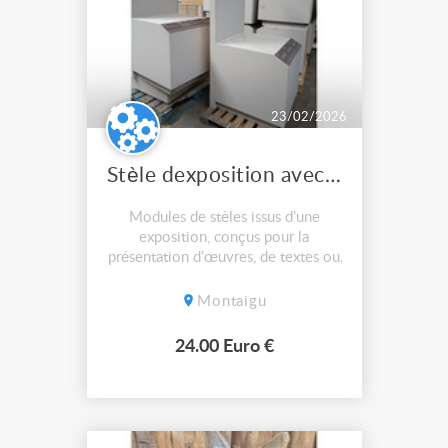
23/02/2026
Stèle dexposition avec ou sans dosseret
Modules de stèles issus d’une
exposition, conçus pour la
présentation d’œuvres, de textes ou
d’objets. Fabriqués en medium
peint, avec surfaces inclinées pour
Montaigu
supports de médiation. Leur design
sobre permet une intégration facile
24.00 Euro €
dans différents contextes
scénographiques ou
muséographiques. Certains...