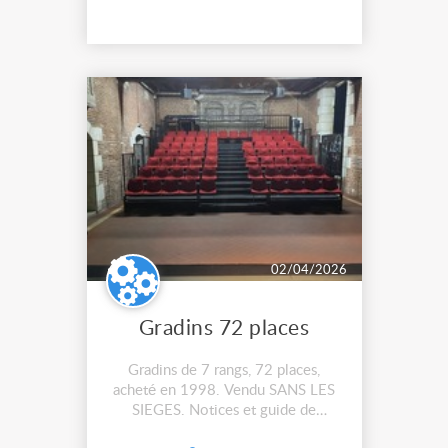
présentent des décors de style
gothique au goût renaissance. Ces
si...
02/04/2026
Gradins 72 places
Gradins de 7 rangs, 72 places,
acheté en 1998. Vendu SANS LES
SIEGES. Notices et guide de
montage fourni. Actuellement