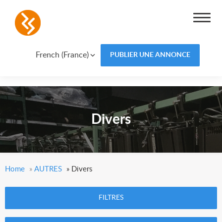
French (France)
PUBLIER UNE ANNONCE
Divers
Home
»
AUTRES
»
Divers
FILTRES