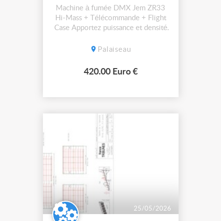
Machine à fumée DMX Jem ZR33
Hi-Mass + Télécommande + Flight
Case Apportez puissance et densité
à vos effets scéniques avec la
machine à fumée professionnelle
Palaiseau
Jem ZR33 Hi-Mass. Conçue pour
les environnements exigeants, elle
420.00 Euro €
offre un débit impressionnant et
une excellente tenue dans l’air,
idéale pou...
25/05/2026