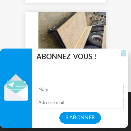
médiéval ...
X
ABONNEZ-VOUS !
Inscrivez-vous pour recevoir les dernières
16/02/2026
annonces, mises à jour et offres spéciales
directement dans votre boîte de réception.
Chariots transport décor
4 chariots de transport à vendre
Ce site utilise des cookies pour améliorer l'expérience de
200 euros l'unité.
navigation, fournir des fonctionnalités supplémentaires, et
analyser votre utilisation de nos produits et services.
Accepter
Beton-Bazoches