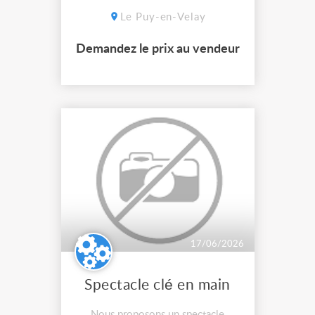
négocier ensemble après
proposition cause, renouvellement
Le Puy-en-Velay
de matos et vider un peu le dépôt
Demandez le prix au vendeur
17/06/2026
Spectacle clé en main
Nous proposons un spectacle