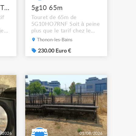
12x Lustr Selador ETC Led 7x colors filtres
5g10 65m
if
Touret de 65m de
5G10HO7RNF Soit à peine
jeux
plus que le tarif chez le
lador
récupérateur Mais
Thonon-les-Bains
g
dépêchez vous !! Photos
sup sur demande ça ne
230.00 Euro €
passe pas sur l’annonce
rum
ght
0-
8/2026
01/08/2026