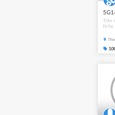
5G1
10m 
fiche
Thon
100