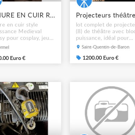
ARMURE EN CUIR RENAISSANCE MEDIEVAL FANTASY
e en cuir style
lot complet de project
ssance Medieval
(8) de théâtre avec blo
sy pour cosplay, jeu
puissance, idéal pour
êtes médiévales
équiper une petite sall
Saint-Quentin-de-Baron
rmel
stiques, renaissance
spectacle. Éclairage
Idéale pour l'escrime
scénique, théâtre, Bon
1200.00 Euro €
.00 Euro €
tique aussi ! fabriqué
état. 8 X projecteurs
el marqués larp"
théâtre Scéna 650/1
san du cuir espagnol)
DTS avec porte gélatin
est composée : - d'une
(avec cartons d'origine)
 gilet-cuirasse et, -
X lampes de rechange
ajouts possibles à ...
1000W 1 X console Q
Light pro...