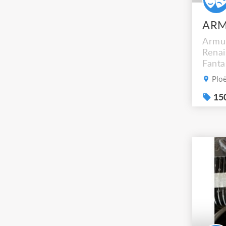
Armur
Renai
Fanta
GN, f
Ploë
fanta
etc. 
150
artis
par "
(arti
Elle 
partie
de 4 r