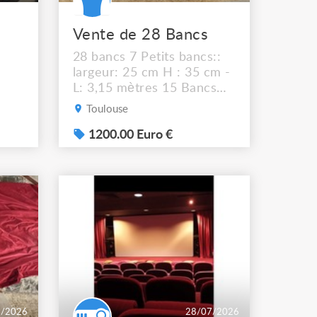
Vente de 28 Bancs
28 bancs 7 Petits bancs::
largeur: 25 cm H : 35 cm -
L: 3,15 mètres 15 Bancs
Moyens : Largeur: 30 cm
Toulouse
H : 43 cm - L: 3,15 mètres
6 Très hauts bancs : H: 79
1200.00 Euro €
cm largeur 30cm L: 3,15
mètres Prix 1200 € TTC
7/2026
28/07/2026