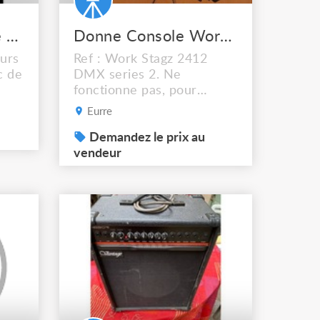
Projecteurs théâtre avec blocs de puissance
Donne Console Work en létat
eurs
Ref : Work Stagz 2412
c de
DMX series 2. Ne
fonctionne pas, pour
e de
pieces ou bricoleureuse.
Eurre
Demandez le prix au
vendeur
000W
e
 + 5
12