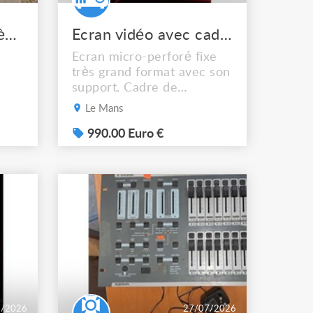
Grand rideau de scène velours rouge 280 x 6 m
Ecran vidéo avec cadre
Ecran micro-perforé fixe
très grand format avec son
support. Cadre de
leur
projection 4.70 m x 2. 40
Le Mans
 les
m Support acier
démontable. Transport à
990.00 Euro €
el
votre charge
l.
:
ppé
de
7/2026
27/07/2026