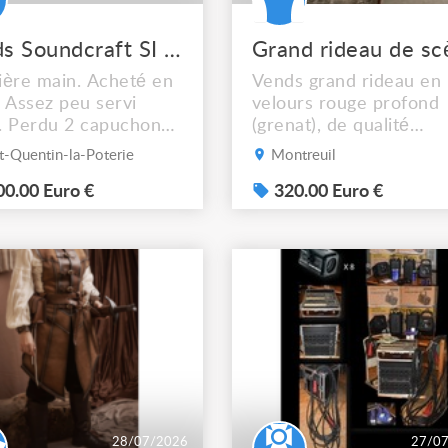
Vends Soundcraft SI Impact
ère main. Acheté en
Vends grand rideau en
 Assez peu servi
velours rouge profond
). Perdu 2 capuchons
(grenat), de qualité
der (N'empêche pas
professionnelle. La cou
t-Quentin-la-Poterie
Montreuil
nctionnement). Vendu
est plus foncée que sur
Flightcase, lumière
0.00 Euro €
photos. Il provient d'un
320.00 Euro €
Vidéo disponible, ou
ancien stock de matéri
pouvez venir la tester
destiné à l'événementie
tement sur place.
Dimensions : Hauteur :
2,80 m Largeur en tête 
environ 3,60 m Dévelo
du tissu : près de 6 m 
larg...
28/07/2026
27/0