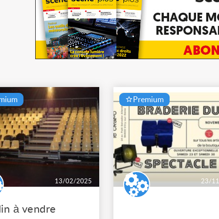
emium
Premium
13/02/2025
23/1
in à vendre