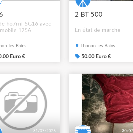
6
2 BT 500
de ho7rnf 5G16 avec
En état de marche
 mobile 125A
on-les-Bains
Thonon-les-Bains
.00 Euro €
50.00 Euro €
31/07/2026
30/0