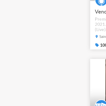
Premi
2021.
(Live
de fa
Sain
le fo
avec 
100
usb. 
vous 
direc