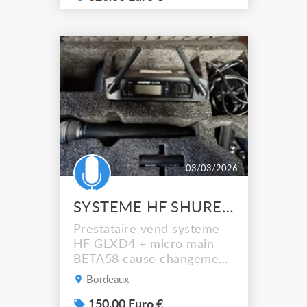
comprend : Recepteur
Shure GLXD4 + alim +
connectique + pocket +
batterie + malette en
mousse d'origine 320€
N'hésitez pas à nous
contacter
03/03/2026
SYSTEME HF SHURE GLXD4 MICRO MAIN BETA58
Prestataire vend systeme
HF GLXD4 + micro main
BETA58 cause changement
de gamme Le matériel est
Bordeaux
en très bon état Le lot
inclus : Récepteur GLXD4 +
150.00 Euro €