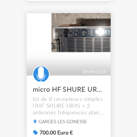
emetteurs suivants: - 2x
emetteurs main UR2 avec
capsule SM58 - 2x
emetteurs main UR2 avec
capsule BETA58
(supplément de 40€ HT) -
2x emetteurs main UR2
avec capsule BETA87A...
09/09/2025
micro HF SHURE UR4S
lot de 8 recepteurs simples
UHF SHURE UR4S + 2
antennes fréquences plan
L3E (638/698 Mhz):
GARGES LES GONESSE
VALABLES EN FRANCE
avec au choix les
700.00 Euro €