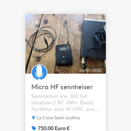
26/05/2026
Micro HF sennheiser
Sennheiser ew 300 G4
Headmic1 RC AW+ Band,
Système sans fil UHF, avec
émetteur de poche SK
La Croix-Saint-Leufroy
300... peu servi
750.00 Euro €