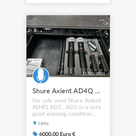
peut être fixé de façon
permanente à l'instrument
à l'aide de vis. Parfait état,
neuf.
11/03/2026
Shure Axient AD4Q AD2 AD1
For sale used Shure Axient
AD4Q AD2 , AD1 in a very
good working condition
come with Clamps,
Léou
antenna, power cord.
6000.00 Euro €