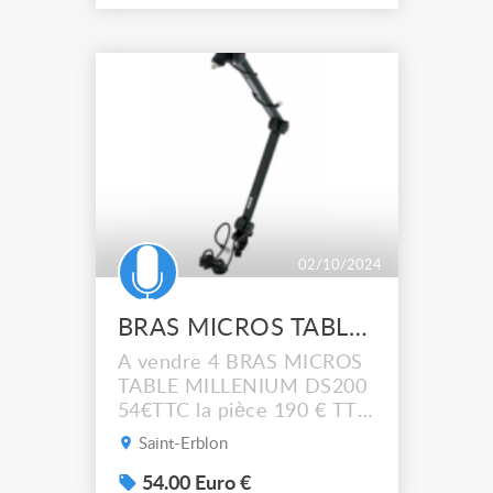
02/10/2024
BRAS MICROS TABLE MILLENIUM DS200
A vendre 4 BRAS MICROS
TABLE MILLENIUM DS200
54€TTC la pièce 190 € TTC
le lot de 4 pièces A venir
Saint-Erblon
chercher sur place à 10
min au sud de Rennes (35)
54.00 Euro €