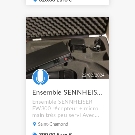
320.00 Euro €
diaphragme (19 mm) C01
pour les overheads. 3
micros dynamiques Q-toms
avec pinces de fixation. 1
micro dynamique Q-snare
avec pince de fixation. 1
micro dynami...
22/02/2024
Ensemble SENNHEISER EW300 récepteur micro main
Ensemble SENNHEISER
EW300 récepteur + micro
main très peu servi Avec
valise de transport
Saint-Chamond