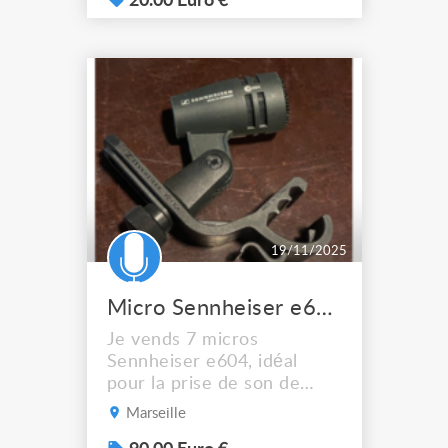
récupérer sur place à
20.00 Euro €
Bordeaux
19/11/2025
Micro Sennheiser e604 parfait pour toms et caisse claire
Je vends 7 micros
Sennheiser e604, idéal
pour la prise de son de
batteries (toms, caisse
Marseille
claire) ou instruments à