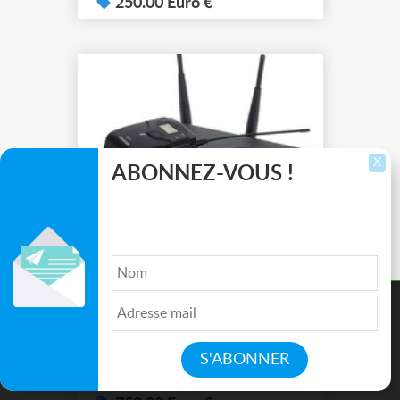
doute égaré ). Ils sont
250.00 Euro €
comme neufs dans leur
boite d'origine car n'ont
jamais servies. C'était du
spare dont je n'ai jamais eu
l'utilité. Bonne journée,
X
ABONNEZ-VOUS !
Inscrivez-vous pour recevoir les dernières
annonces, mises à jour et offres spéciales
15/12/2023
directement dans votre boîte de réception.
Ensemble HF SENNHEISER EW100G4 avec Micro casque DPA 4088B
Ce site utilise des cookies pour améliorer l'expérience de
Cette vente se fait via un
navigation, fournir des fonctionnalités supplémentaires, et
particulier mais vous
analyser votre utilisation de nos produits et services.
pouvez mettre cet achat
dans votre comptabilité et
Accepter
Fontguenand
le déduire de vos charges.