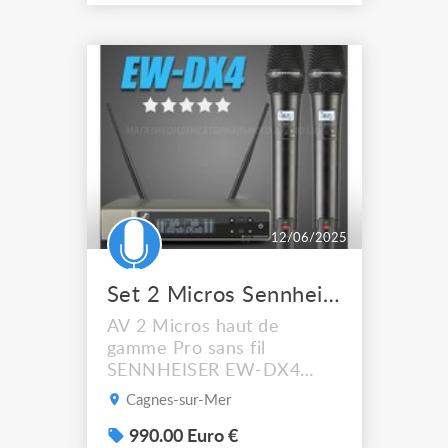
plus besoin du matériel a
été acheté neuf sur
Thomann Le matériel a très
peu servi et est en parfaite
état de marche. Les 3
micros sont vendus 250
euros so...
12/06/2025
Set 2 Micros Sennheiser Pro EWDX4 NEUFS
AV 2 Micros haut de
gamme Pro sans fil
SENNHEISER EW-DX4
NEUFS, pour connaisseurs
Cagnes-sur-Mer
exigeants. Très grande
bande passante et finesse
990.00 Euro €