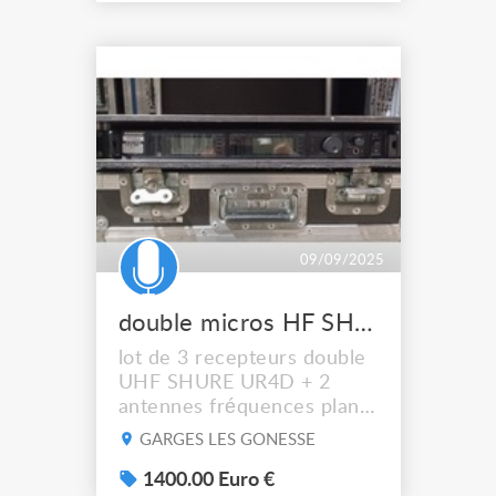
des pinces est modifiée car
je les ai légèrement
resserré en chauffant.
Vendu dans sa boîte
d'origine. Bonne journée
Olivier
brichetolivier@gmail.com
06 79 02 29 34 Bo
09/09/2025
double micros HF SHURE UR4D
lot de 3 recepteurs double
UHF SHURE UR4D + 2
antennes fréquences plan
L3E (638/698 Mhz):
GARGES LES GONESSE
VALABLES EN FRANCE
avec au choix les
1400.00 Euro €