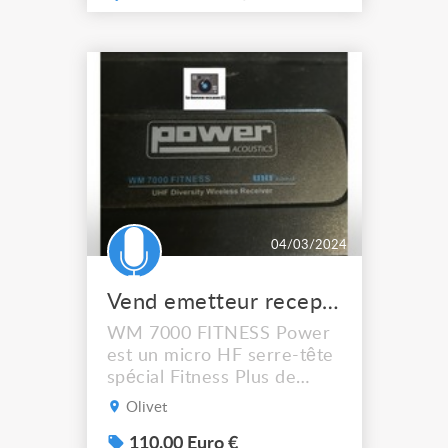
CI1 set - 6 micros serre-
tête directionnel DPA
cardio couleur chair, Core
488 + adaptateur
microdot/jack stéréo - Un
rack contenant les 6 Ils
n'ont servi que 6 mois
04/03/2024
Vend emetteur recepteur WM 7000 Power
WM 7000 FITNESS Power
est un micro HF serre-tête
spécial Fitness Plus de
boitier pocket ceinture,
Olivet
l’émetteur HF est intégré
au micro serre-tête afin de
110.00 Euro €