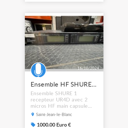
de restitution. Emballage
origine, se trouvent dans le
06 mais peuvent être
envoyés. Valeur 2200€ .
Voir caractéristiques sur
site.
16/10/2024
Ensemble HF SHURE UR4D Q5 ou P8
Ensemble SHURE 1
recepteur UR4D avec 2
micros HF main capsule
SM58 + 2 émetteurs
Saint-Jean-le-Blanc
pocket
1000.00 Euro €