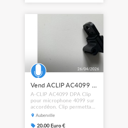
26/04/2026
Vend ACLIP AC4099 DPA pour accordéon et microphone 4099
A-CLIP AC4099 DPA Clip
pour microphone 4099 sur
accordéon. Clip permettant
de monter un microphone
Auberville
d'instrument 4099 sur un
accordéon. Le clip micro
20.00 Euro €