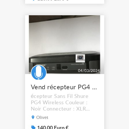
permettre une très bonne
facilité d’utilisation et de
pas avoir la contrainte du
boitier pocket difficilement
utilisable en fitness et
cours de spor...
04/03/2024
Vend récepteur PG4 S SHURE
écepteur Sans Fil Shure
PG4 Wireless Couleur :
Noir Connecteur : XLR
Modèle : PG4 Wireless
Olivet
Fréquences : 854/865 Mhz
Bluetooth : Non Marque :
140.00 Euro €