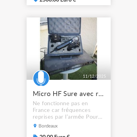
2500.00 Euro €
11/12/2025
Micro HF Sure avec récepteur
Ne fonctionne pas en
France car fréquences
reprises par l’armée Pour
collectionneur ou utilisation
Bordeaux
hors France A venir