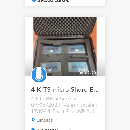
390.00 Euro €
08/02/2024
4 KITS micro Shure BLX émetteurrécepteur et micro
4 kits HF acheté le
09/05/2023. Valeur totale :
1739€ 1 Flyht Pro WP Safe
Box 5 IP65 valeur 68€ 4
Limoges
Kits HF BLX14 T11 valeur