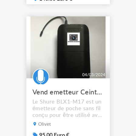
Shure Poids : 218 g
Matériel bon état Trace
d’utilisation Frais d’envoi
inclus
04/03/2024
Vend emetteur Ceinture BLX 1 M 17 Shure
Le Shure BLX1-M17 est un
émetteur de poche sans fil
conçu pour être utilisé avec
les systèmes sans fil BLX et
Olivet
BLX-R Analogue Systems.
L’émetteur de poche est
95.00 Euro €