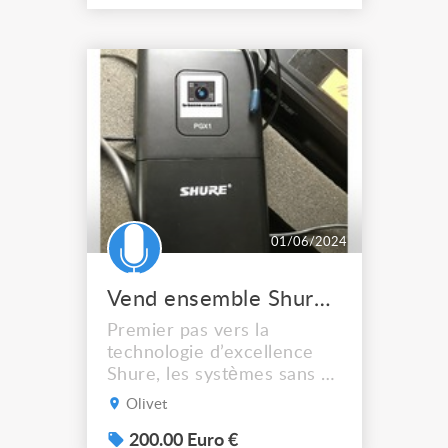
01/06/2024
Vend ensemble Shure PGX 1 et PGX 4
Premier pas vers la
technologie d’excellence
Shure, les systèmes sans fil
PGX sont proposés dans un
Olivet
large éventail de
configurations avec
200.00 Euro €