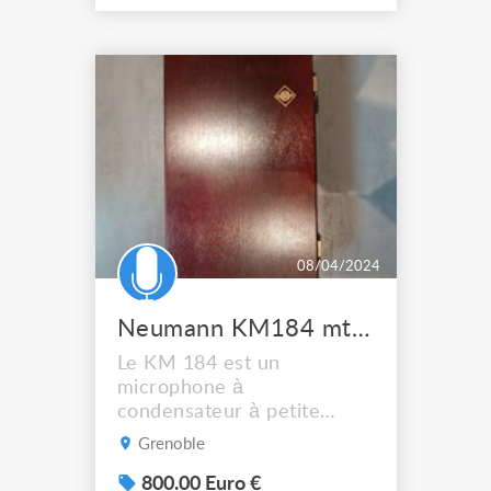
récepteur simple, double
ou rackable, permettant de
répondre à de multiples
applications. Ils délivrent
une excellente qualité
audio grâce à une réponse
en fréque...
08/04/2024
Neumann KM184 mt Stereo Set
Le KM 184 est un
microphone à
condensateur à petite
membrane de pointe avec
Grenoble
une directivité cardioïde
uniforme et indépendante
800.00 Euro €