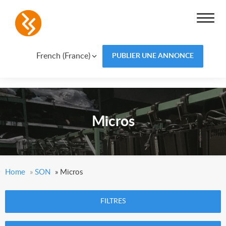
French (France)
PUBLIER UNE ANNONCE
Micros
Home
»
SON
»
Micros
FILTRES