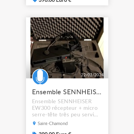
390.00 Euro €
22/02/2024
Ensemble SENNHEISER EW300 récepteur micro serretête
Ensemble SENNHEISER
EW300 récepteur + micro
serre-tête très peu servi
Avec valise de transport
Saint-Chamond