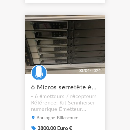
de la fréquence. Son son
très naturel et transparent
avec un très faible bruit
propre et une capacité SPL
élevée ont fait du KM 184
un standard mondial sur
scène et en studi...
03/04/2024
6 Micros serretête émetteurs récepteurs
- 6 émetteurs / récepteurs
Référence: Kit Sennheiser
numérique Émetteur
pocket + récepteur
Boulogne-Billancourt
rackable mono Gamme de
fréquence : Q1-6 EW-D-
3800.00 Euro €