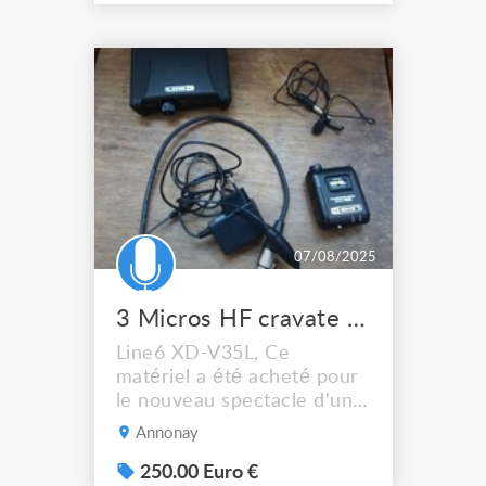
emetteurs suivants: -
emetteur main UR2 avec
capsule SM58 - emetteur
main UR2 avec capsule
BETA58 (supplément de
20€ HT) - emetteur main
UR2 avec capsule BETA87A
(supplémen...
07/08/2025
3 Micros HF cravate possibilité vente à lunité 85 euros
Line6 XD-V35L, Ce
matériel a été acheté pour
le nouveau spectacle d'une
Cie de théâtre
Annonay
professionnel. Le spectacle
s'étant arrêté, la Cie n'en a
250.00 Euro €