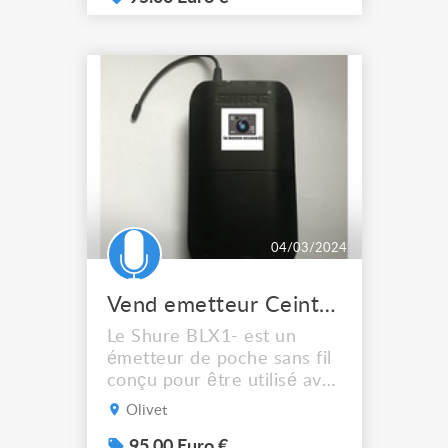
doté d’un réglage du gain,
d’une adaptation rapide de
la fréquence et d’une
portée de 100 mètres . Le
BLX1 est alimenté par 2
piles AA pour un...
04/03/2024
Vend emetteur Ceinture BLX 1 Shure
Le Shure BLX1- est un
émetteur de poche sans fil
conçu pour être utilisé avec
les systèmes sans fil BLX et
Olivet
BLX-R Analogue Systems.
L’émetteur de poche est
95.00 Euro €