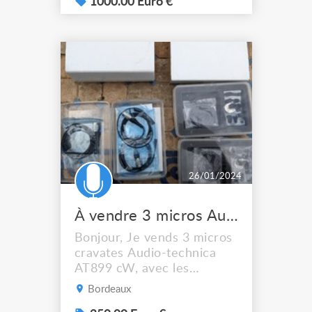
344€ x 4 = 1376 4 micros
1000.00 Euro €
t.bone HeadmiKe - O AKG
valeur 59€ x 4 = 236€ + 1
micro t.bone HeadmiKe - O
AKG // en spare
26/01/2024
À vendre 3 micros Audiotechnica AT899 cW
Bonjour, Je vends 3 micros
cravates Audio-technica
AT899 cW, avec les
accessoires pour 2 ( une
Bordeaux
boite d'accessoire sans