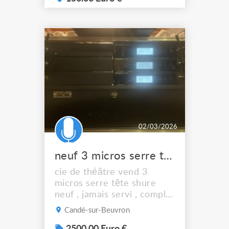
à nous contacter
02/03/2026
neuf 3 micros serre tête shure avec fly
cie de théâtre vend 3
micros serre tête shure
neuf , jamais servi , complet
avec fly
Candé-sur-Beuvron