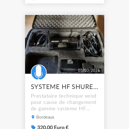
03/03/2026
SYSTEME HF SHURE GLXD4 POCKET
Prestataire technique vend
pour cause de changement
de gamme systeme HF
GLXD4 + pocket Matériel
Bordeaux
en bon état fonctionne
parfaitement Le lot
320.00 Euro €