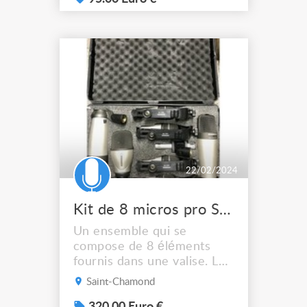
doté d’un réglage du gain,
d’une adaptation rapide de
la fréquence et d’une
portée de 100 mètres . Le
BLX1 est alimenté par 2
piles AA pour une a...
22/02/2024
Kit de 8 micros pro SAMSON pour batterie
Un ensemble qui se
compose de 8 éléments
fournis dans une valise. Les
8 micros se répartissent
Saint-Chamond
comme suit : 2 micros à
condensateurs à large