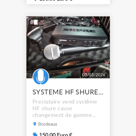
micro main BETA58 + alim
+ batterie + pince + malette
en mousse 150€ N'hésitez
pas à nous contacter
03/03/2026
SYSTEME HF SHURE BLX4 MICRO MAIN PG58
Prestataire vend système
HF shure cause
changement de gamme
Recepteur blx + micro
Bordeaux
PG58 + alim Fonctionne
parfaitement N'hésitez pas
150.00 Euro €