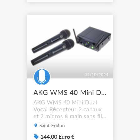
02/10/2024
AKG WMS 40 Mini Dual Vocal
AKG WMS 40 Mini Dual
Vocal Récepteur 2 canaux
et 2 micros à main sans fil,
neufs A venir chercher sur
Saint-Erblon
place à 10 min au sud de
Rennes (35)
144.00 Euro €